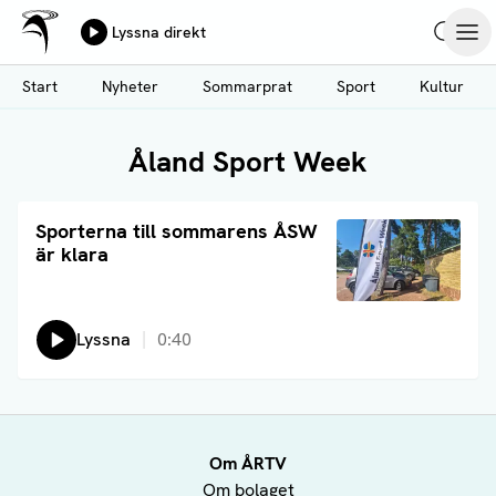
Ålands Radio & TV
Lyssna direkt
Hoppa
Sök
Öpp
till
Start
Nyheter
Sommarprat
Sport
Kultur
huvudinnehåll
Åland Sport Week
Läs artikel
Sporterna till sommarens ÅSW
är klara
Lyssna
0:40
Om ÅRTV
Om bolaget