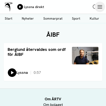
Ålands Radio & TV
Lyssna direkt
Hoppa
Sök
Öpp
till
Start
Nyheter
Sommarprat
Sport
Kultur
huvudinnehåll
ÅIBF
Läs artikel
Berglund återvaldes som ordf
för ÅIBF
Lyssna
0:57
Om ÅRTV
Om bolaget