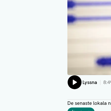
Lyssna
8:4
De senaste lokala 
Taggar