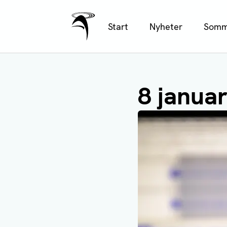
Ålands Radio & TV
Hoppa
Start
Nyheter
Somm
till
huvudinnehåll
8 januar