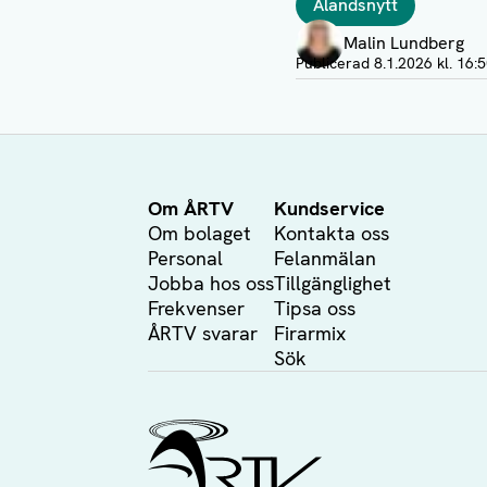
Ålandsnytt
Författare
Malin Lundberg
Visa profil
Publicerad
8.1.2026 kl. 16:
Om ÅRTV
Kundservice
Om bolaget
Kontakta oss
Personal
Felanmälan
Jobba hos oss
Tillgänglighet
Frekvenser
Tipsa oss
ÅRTV svarar
Firarmix
Sök
Ålands Radio & TV