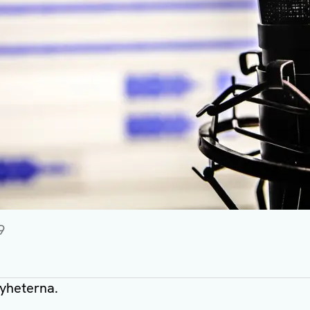
9
nyheterna.