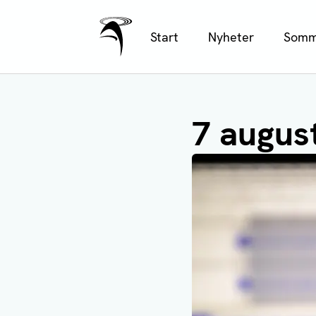
Ålands Radio & TV
Hoppa
Start
Nyheter
Somm
till
huvudinnehåll
7 august