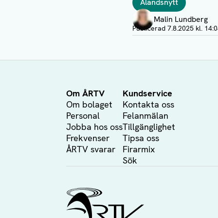
Ålandsnytt
Författare
Malin Lundberg
Visa profil
Publicerad
7.8.2025 kl. 14:
Om ÅRTV
Kundservice
Om bolaget
Kontakta oss
Personal
Felanmälan
Jobba hos oss
Tillgänglighet
Frekvenser
Tipsa oss
ÅRTV svarar
Firarmix
Sök
Ålands Radio & TV