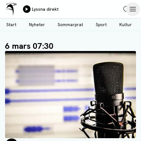
Ålands Radio & TV
Lyssna direkt
Hoppa
Sök
Öpp
till
Start
Nyheter
Sommarprat
Sport
Kultur
huvudinnehåll
6 mars 07:30