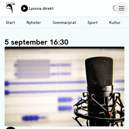
Ålands Radio & TV
Lyssna direkt
Hoppa
Sök
Öpp
till
Start
Nyheter
Sommarprat
Sport
Kultur
huvudinnehåll
5 september 16:30