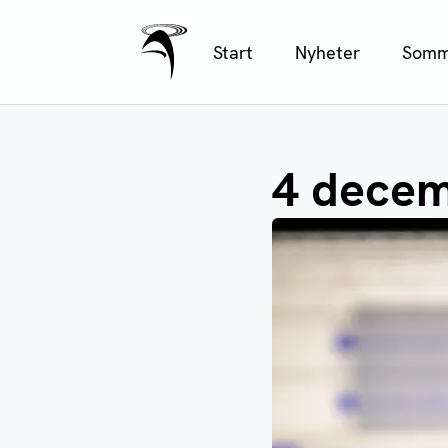
Ålands Radio & TV
Hoppa
Start
Nyheter
Somm
till
huvudinnehåll
4 decem