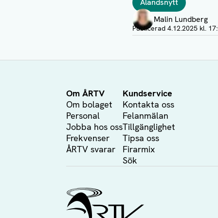
Ålandsnytt
Författare
Malin Lundberg
Visa profil
Publicerad
4.12.2025 kl. 17
Om ÅRTV
Kundservice
Om bolaget
Kontakta oss
Personal
Felanmälan
Jobba hos oss
Tillgänglighet
Frekvenser
Tipsa oss
ÅRTV svarar
Firarmix
Sök
Ålands Radio & TV