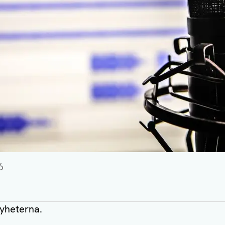
6
nyheterna.