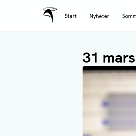
Ålands Radio & TV
Hoppa
Start
Nyheter
Somm
till
huvudinnehåll
31 mars