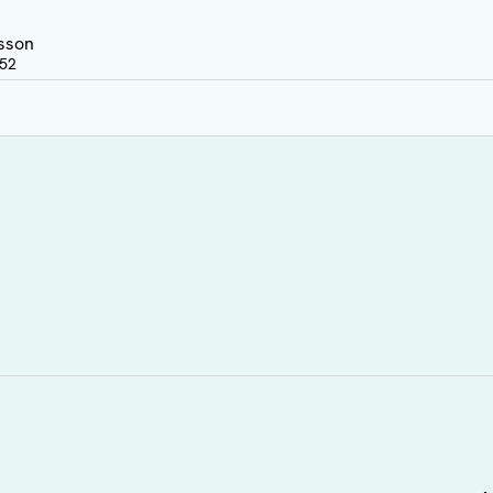
sson
:52