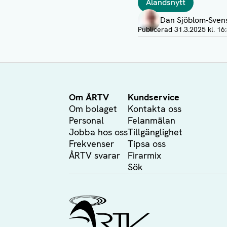
Ålandsnytt
Författare
Dan Sjöblom-Sven
Visa profil
Publicerad
31.3.2025 kl. 16
Om ÅRTV
Kundservice
Om bolaget
Kontakta oss
Personal
Felanmälan
Jobba hos oss
Tillgänglighet
Frekvenser
Tipsa oss
ÅRTV svarar
Firarmix
Sök
Ålands Radio & TV