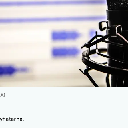
00
nyheterna.