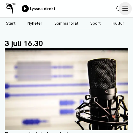
Ålands Radio & TV
Lyssna direkt
Hoppa
Sök
Öpp
till
Start
Nyheter
Sommarprat
Sport
Kultur
huvudinnehåll
3 juli 16.30