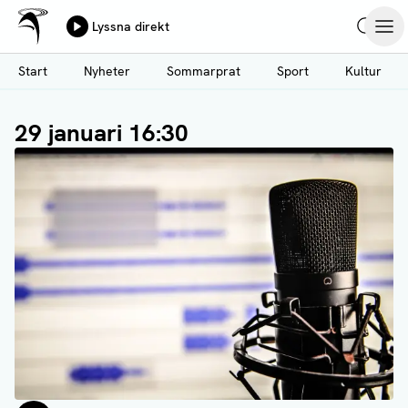
Ålands Radio & TV
Lyssna direkt
Hoppa
Sök
Öpp
till
Start
Nyheter
Sommarprat
Sport
Kultur
huvudinnehåll
29 januari 16:30