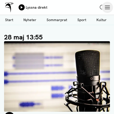
Ålands Radio & TV
Lyssna direkt
Hoppa
Sök
Öpp
till
Start
Nyheter
Sommarprat
Sport
Kultur
huvudinnehåll
28 maj 13:55