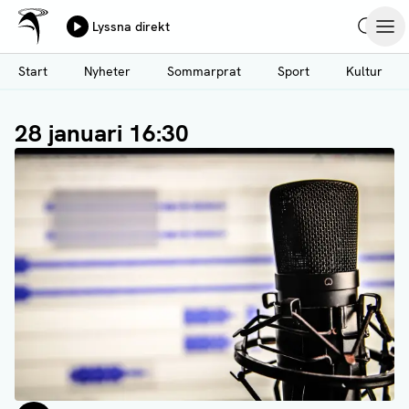
Ålands Radio & TV
Lyssna direkt
Hoppa
Sök
Öpp
till
Start
Nyheter
Sommarprat
Sport
Kultur
huvudinnehåll
28 januari 16:30