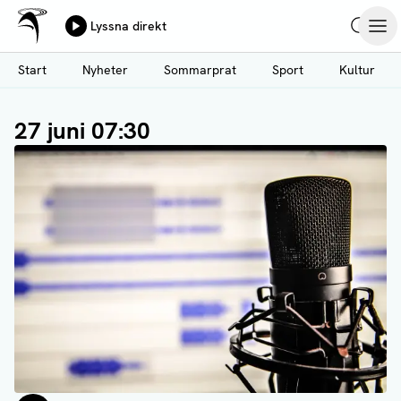
Ålands Radio & TV
Lyssna direkt
Hoppa
Sök
Öpp
till
Start
Nyheter
Sommarprat
Sport
Kultur
huvudinnehåll
27 juni 07:30