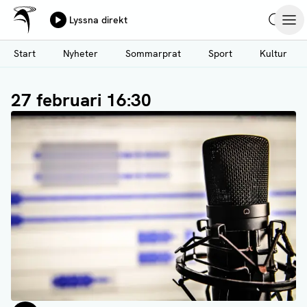
Ålands Radio & TV
Lyssna direkt
Hoppa
Sök
Öpp
till
Start
Nyheter
Sommarprat
Sport
Kultur
huvudinnehåll
27 februari 16:30