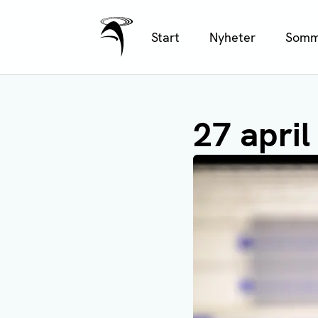
Ålands Radio & TV
Hoppa
Start
Nyheter
Somm
till
huvudinnehåll
27 april