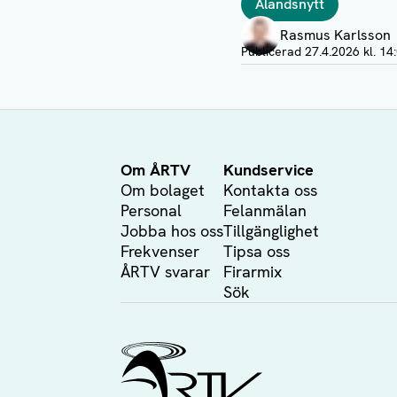
Ålandsnytt
Författare
Rasmus Karlsson
Visa profil
Publicerad
27.4.2026 kl. 14
Om ÅRTV
Kundservice
Om bolaget
Kontakta oss
Personal
Felanmälan
Jobba hos oss
Tillgänglighet
Frekvenser
Tipsa oss
ÅRTV svarar
Firarmix
Sök
Ålands Radio & TV