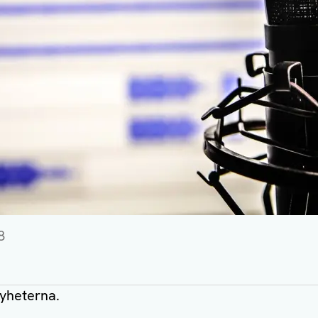
8
nyheterna.