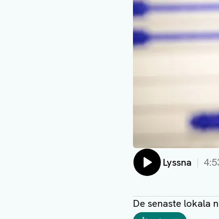
Lyssna
4:5
De senaste lokala 
Taggar