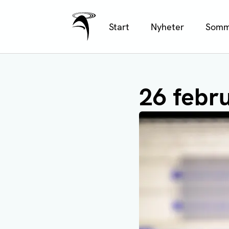
Ålands Radio & TV
Hoppa
Start
Nyheter
Somm
till
huvudinnehåll
26 febru