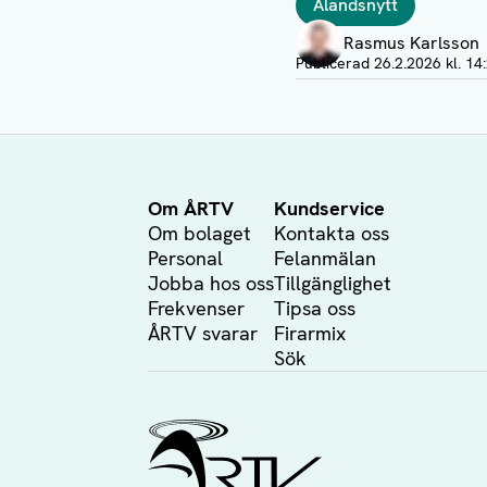
Ålandsnytt
Författare
Rasmus Karlsson
Visa profil
Publicerad
26.2.2026 kl. 14
Om ÅRTV
Kundservice
Om bolaget
Kontakta oss
Personal
Felanmälan
Jobba hos oss
Tillgänglighet
Frekvenser
Tipsa oss
ÅRTV svarar
Firarmix
Sök
Ålands Radio & TV