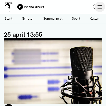
Ålands Radio & TV
Lyssna direkt
Hoppa
Sök
Öpp
till
Start
Nyheter
Sommarprat
Sport
Kultur
huvudinnehåll
25 april 13:55