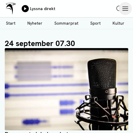
Ålands Radio & TV
Lyssna direkt
Hoppa
Sök
Öpp
till
Start
Nyheter
Sommarprat
Sport
Kultur
huvudinnehåll
24 september 07.30