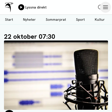
Ålands Radio & TV
Lyssna direkt
Hoppa
Sök
Öpp
till
Start
Nyheter
Sommarprat
Sport
Kultur
huvudinnehåll
22 oktober 07:30