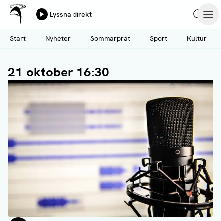
Ålands Radio & TV
Lyssna direkt
Hoppa
Sök
Öpp
till
Start
Nyheter
Sommarprat
Sport
Kultur
huvudinnehåll
21 oktober 16:30