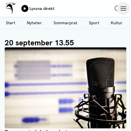
Ålands Radio & TV
Lyssna direkt
Hoppa
Sök
Öpp
till
Start
Nyheter
Sommarprat
Sport
Kultur
huvudinnehåll
20 september 13.55