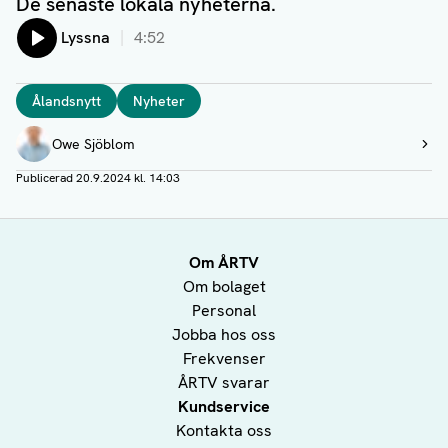
De senaste lokala nyheterna.
Lyssna
4:52
Taggar
Ålandsnytt
Nyheter
Författare
Owe Sjöblom
Visa profil
Publicerad
20.9.2024 kl. 14:03
Om ÅRTV
Om bolaget
Personal
Jobba hos oss
Frekvenser
ÅRTV svarar
Kundservice
Kontakta oss