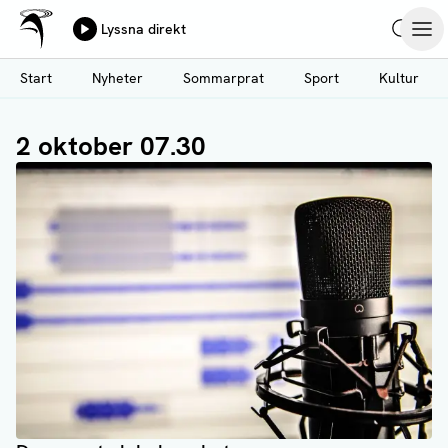
Ålands Radio & TV
Lyssna direkt
Hoppa
Sök
Öpp
till
Start
Nyheter
Sommarprat
Sport
Kultur
huvudinnehåll
2 oktober 07.30