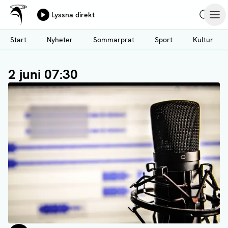
Ålands Radio & TV
Lyssna direkt
Hoppa
Sök
Öpp
till
Start
Nyheter
Sommarprat
Sport
Kultur
huvudinnehåll
2 juni 07:30