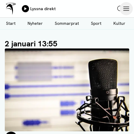
Ålands Radio & TV
Lyssna direkt
Hoppa
Sök
Öpp
till
Start
Nyheter
Sommarprat
Sport
Kultur
huvudinnehåll
2 januari 13:55