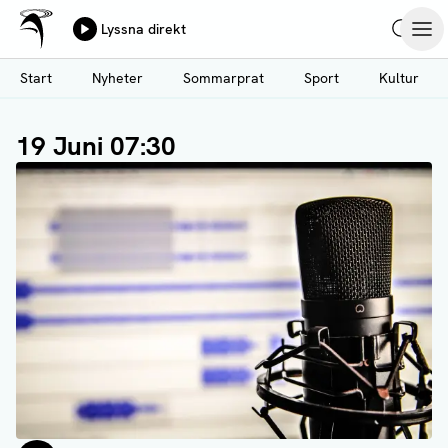
Ålands Radio & TV
Lyssna direkt
Hoppa
Sök
Öpp
till
Start
Nyheter
Sommarprat
Sport
Kultur
huvudinnehåll
19 Juni 07:30