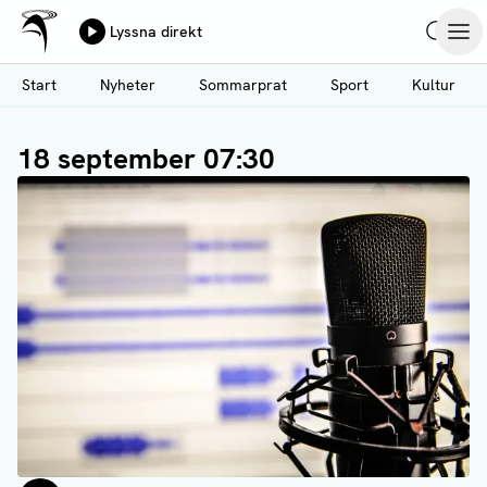
Ålands Radio & TV
Lyssna direkt
Hoppa
Sök
Öpp
till
Start
Nyheter
Sommarprat
Sport
Kultur
huvudinnehåll
18 september 07:30