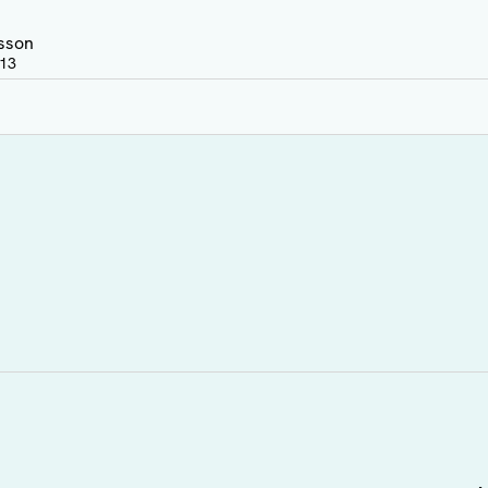
sson
:13