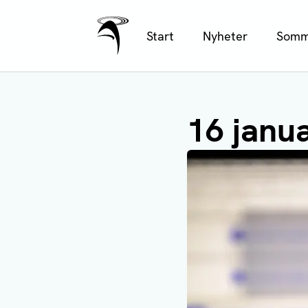
Ålands Radio & TV
Hoppa
Start
Nyheter
Somm
till
huvudinnehåll
16 janua