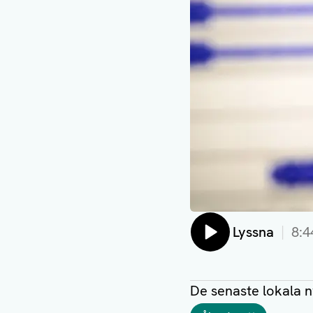
Lyssna
8:4
De senaste lokala 
Taggar