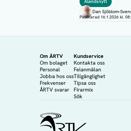
Ålandsnytt
Författare
Dan Sjöblom-Sven
Visa profil
Publicerad
16.1.2026 kl. 08
Om ÅRTV
Kundservice
Om bolaget
Kontakta oss
Personal
Felanmälan
Jobba hos oss
Tillgänglighet
Frekvenser
Tipsa oss
ÅRTV svarar
Firarmix
Sök
Ålands Radio & TV