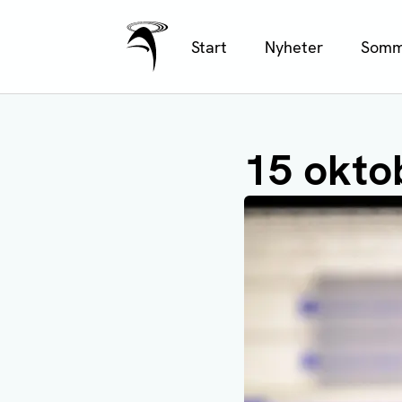
Ålands Radio & TV
Hoppa
Start
Nyheter
Somm
till
huvudinnehåll
15 okto