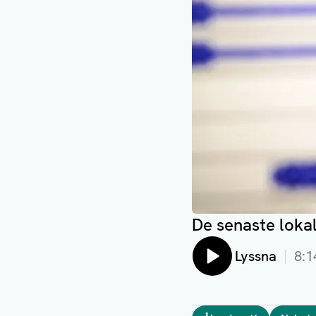
De senaste loka
Lyssna
8:1
Taggar