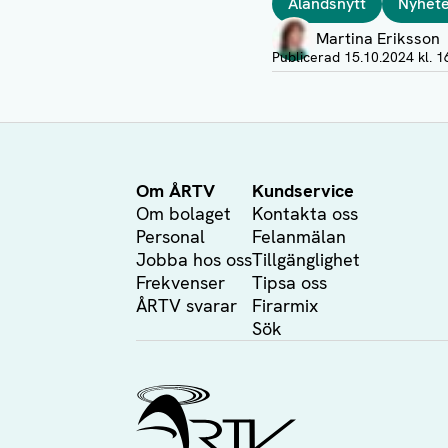
Ålandsnytt
Nyhet
Författare
Martina Eriksson
Visa profil
Publicerad
15.10.2024 kl. 1
Om ÅRTV
Kundservice
Om bolaget
Kontakta oss
Personal
Felanmälan
Jobba hos oss
Tillgänglighet
Frekvenser
Tipsa oss
ÅRTV svarar
Firarmix
Sök
Ålands Radio & TV