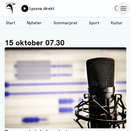
Ålands Radio & TV
Lyssna direkt
Hoppa
Sök
Öpp
till
Start
Nyheter
Sommarprat
Sport
Kultur
huvudinnehåll
15 oktober 07.30