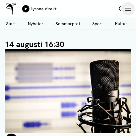
Ålands Radio & TV
Lyssna direkt
Hoppa
Sök
Öpp
till
Start
Nyheter
Sommarprat
Sport
Kultur
huvudinnehåll
14 augusti 16:30