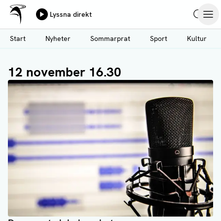
Ålands Radio & TV
Lyssna direkt
Hoppa
Sök
Öpp
till
Start
Nyheter
Sommarprat
Sport
Kultur
huvudinnehåll
12 november 16.30