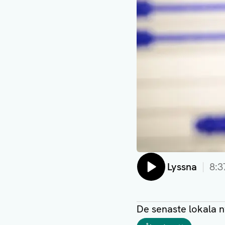
Lyssna
8:3
De senaste lokala 
Taggar