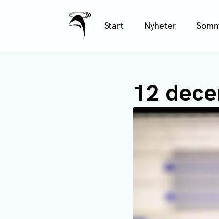
Ålands Radio & TV
Hoppa
Start
Nyheter
Somm
till
huvudinnehåll
12 dece