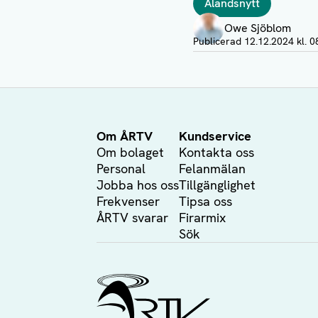
Ålandsnytt
Författare
Owe Sjöblom
Visa profil
Publicerad
12.12.2024 kl. 0
Om ÅRTV
Kundservice
Om bolaget
Kontakta oss
Personal
Felanmälan
Jobba hos oss
Tillgänglighet
Frekvenser
Tipsa oss
ÅRTV svarar
Firarmix
Sök
Ålands Radio & TV