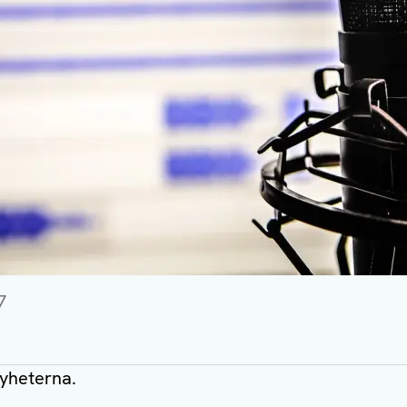
7
nyheterna.