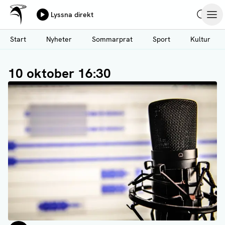
Ålands Radio & TV
Lyssna direkt
Hoppa
Sök
Öpp
till
Start
Nyheter
Sommarprat
Sport
Kultur
huvudinnehåll
10 oktober 16:30